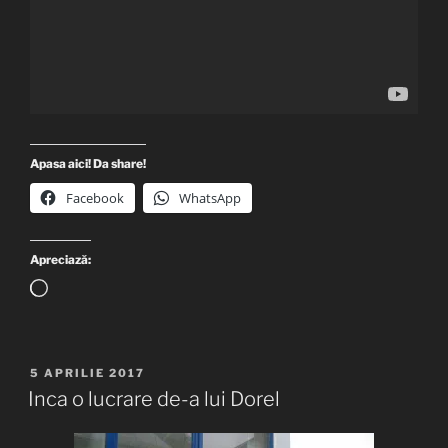
Apasa aici! Da share!
Facebook
WhatsApp
Apreciază:
Încarc...
PUBLICAT
5 APRILIE 2017
PE
Inca o lucrare de-a lui Dorel