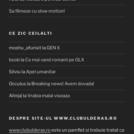
Sa filmeze cu slow motion!
CE ZIC CEILALTI
moshu_afurisit
la
GEN X
boob
la
Ce mai vand romanii pe OLX
Silviu
la
Apel umanitar
Occulus
la
Breaking news! Avem dovada!
Alin(a)
la
Vrabia malai viseaza
DESPRE SITE-UL WWW.CLUBULDERAS.RO
www.clubulderas.ro
este un pamflet si trebuie tratat ca