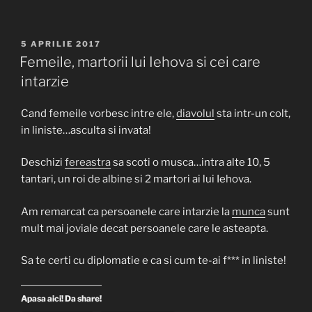
PUBLICAT
5 APRILIE 2017
PE
Femeile, martorii lui Iehova si cei care
intarzie
Cand femeile vorbesc intre ele,
diavolul
sta intr-un colt,
in liniste…asculta si invata!
Deschizi
fereastra
sa scoti o musca…intra alte 10, 5
tantari, un roi de albine si 2 martori ai lui Iehova.
Am remarcat ca persoanele care intarzie la
munca
sunt
mult mai joviale decat persoanele care le asteapta.
Sa te certi cu diplomatie e ca si cum te-ai f*** in liniste!
Apasa aici! Da share!