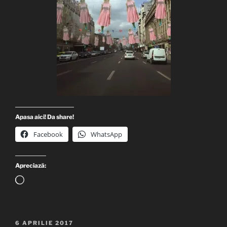
Apasa aici! Da share!
Facebook
WhatsApp
Apreciază:
Încarc...
PUBLICAT
6 APRILIE 2017