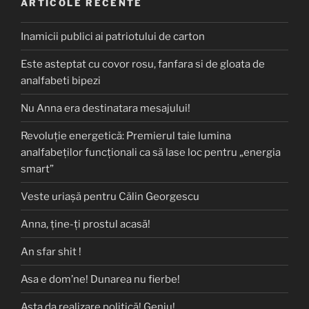
ARTICOLE RECENTE
Inamicii publici ai patriotului de carton
Este asteptat cu covor rosu, fanfara si de gloata de
analfabeti bipezi
Nu Anna era destinatara mesajului!
Revoluție energetică: Premierul taie lumina
analfabeților funcționali ca să lase loc pentru „energia
smart”
Veste uriașă pentru Călin Georgescu
Anna, ţine-ţi prostul acasă!
An sfar shit !
Asa e dom’ne! Dunarea nu fierbe!
Asta da realizare politică! Geniu!