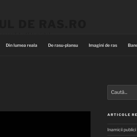
UL DE RAS.RO
nească, luată la mișto!
Din lumea reala
De rasu-plansu
Imagini de ras
Banc
Caută
după:
ARTICOLE R
Inamicii publici