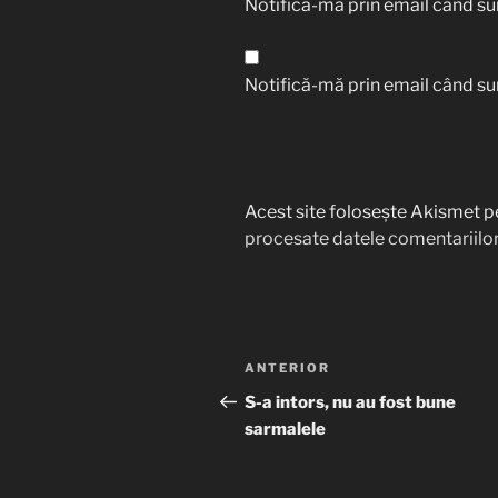
Notifică-mă prin email când sun
Notifică-mă prin email când sun
Acest site folosește Akismet p
procesate datele comentariilor
Navigare
Articolul
ANTERIOR
în
anterior
S-a intors, nu au fost bune
sarmalele
articole