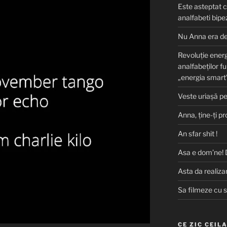
Este asteptat c
analfabeti bipe
Nu Anna era de
Revoluție energ
analfabeților fu
„energia smart
Veste uriașă p
Anna, ţine-ţi pr
An sfar shit !
Asa e dom’ne! 
Asta da realizar
Sa filmeze cu 
CE ZIC CEIL