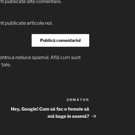
t publicate alte comentarii.
t publicate articole noi.
entru a reduce spamul.
Află cum sunt
 tale
.
URMĂTOR
Articolul
următor
Hey, Google! Cum să fac o femeie să
mă bage în seamă?