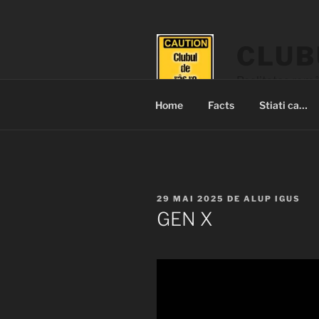
Sari
la
conținut
CLUB
Realitatea româ
Home
Facts
Stiati ca…
PUBLICAT
29 MAI 2025
DE
ALUP IGUS
PE
GEN X