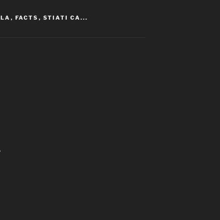
ALA
,
FACTS
,
STIATI CA...
”