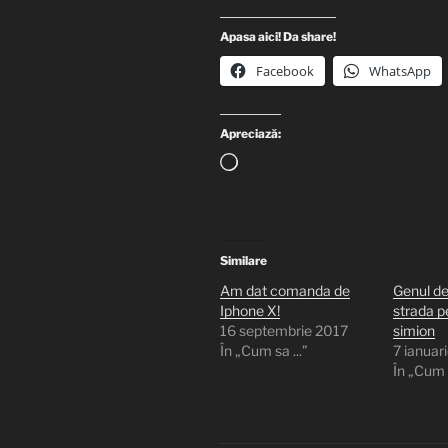
Apasa aici! Da share!
Facebook
WhatsApp
Apreciază:
Încarc...
Similare
Am dat comanda de
Genul de
Iphone X!
strada pe
16 septembrie 2017
simion
În „Cum sa ...”
7 ianuar
În „Cum s