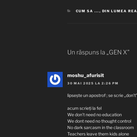
CATEGORII
CUM SA ...
,
DIN LUMEA RE
Un răspuns la „GEN X”
moshu_afurisit
30 MAI 2025 LA 2:26 PM
lipseşte un apostrof ; se scrie „don’t
acum scrieţi la fel
We don’t need no education
We dont need no thought control
No dark sarcasm in the classroom
Teachers leave them kids alone