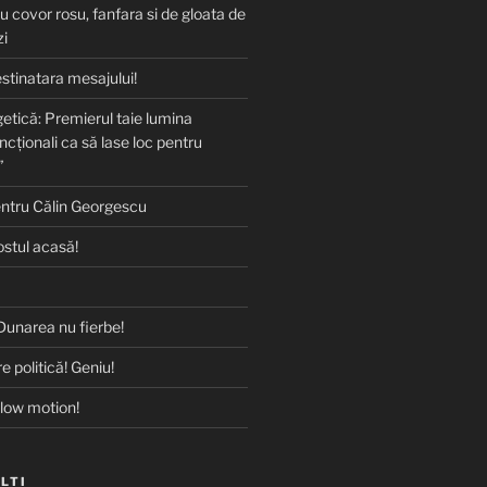
u covor rosu, fanfara si de gloata de
zi
stinatara mesajului!
etică: Premierul taie lumina
ncționali ca să lase loc pentru
”
entru Călin Georgescu
ostul acasă!
Dunarea nu fierbe!
e politică! Geniu!
slow motion!
ALTI