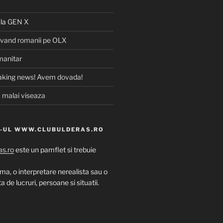
la
GEN X
 vand romanii pe OLX
manitar
aking news! Avem dovada!
 malai viseaza
E-UL WWW.CLUBULDERAS.RO
s.ro
este un pamflet si trebuie
uma, o interpretare nerealista sau o
 de lucruri, persoane si situatii.