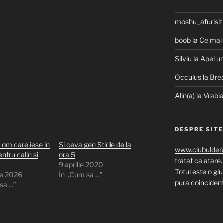
moshu_afurisit
boob
la
Ce mai
Silviu
la
Apel u
Occulus
la
Bre
Alin(a)
la
Vrabia
DESPRE SIT
 om care iese in
Si ceva gen Stirile de la
www.clubuldera
ntru calin si
ora 5
tratat ca atare.
9 aprilie 2020
Totul este o gl
ie 2026
În „Cum sa ...”
pura coincidenta
a ...”