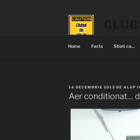
Sari
la
conținut
CLUB
Realitatea româ
Home
Facts
Stiati ca…
PUBLICAT
14 DECEMBRIE 2013
DE
ALUP 
PE
Aer conditionat… 