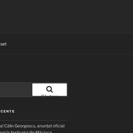
uri
Căutare
ECENTE
ra! Călin Georgescu, anunțat oficial
ipal la festivalul din Măciuca