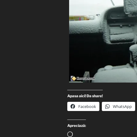
Apasa aici! Da share!
Facebook
WhatsApp
Apreciază:
Încarc...