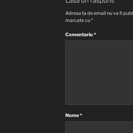
Lasă un răspuns
Adresa ta de email nu va fi publ
marcate cu
*
Comentariu
*
Nume
*