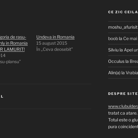
CE ZIC CEIL
moshu_afurisit
goria de rasu-
Undeva in Romania
boob
la
Ce mai
nly in Romania
15 august 2015
ER LAMURIT!
În „Ceva deosebit”
Silviu
la
Apel u
014
Occulus
la
Bre
asu-plansu”
Alin(a)
la
Vrabia
DESPRE SIT
AL
www.clubuldera
tratat ca atare.
Totul este o gl
pura coincidenta