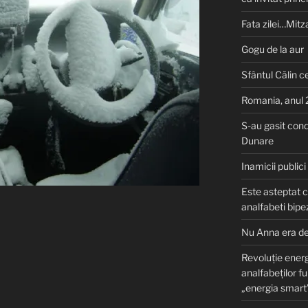
Fata zilei…Mitza
Gogu de la aur
Sfântul Călin ce
Romania, anul
S-au gasit cond
Dunare
Inamicii publici
Este asteptat c
analfabeti bipe
Nu Anna era de
Revoluție energ
analfabeților fu
„energia smart