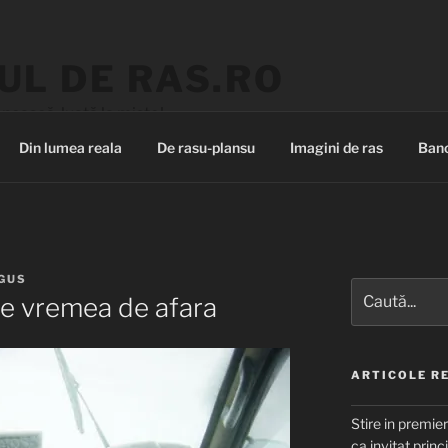
UL DE RAS.RO
nească, luată la mișto!
Din lumea reala
De rasu-plansu
Imagini de ras
Banc
IGUS
Caută
de vremea de afara
după:
ARTICOLE R
Stire in premie
ca invitat princ