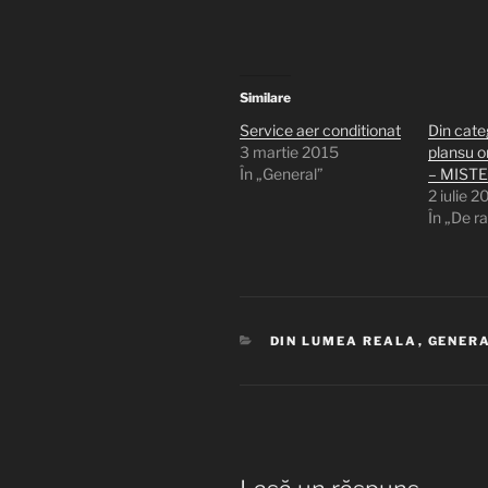
Similare
Service aer conditionat
Din cate
3 martie 2015
plansu o
În „General”
– MIST
2 iulie 2
În „De r
CATEGORII
DIN LUMEA REALA
,
GENER