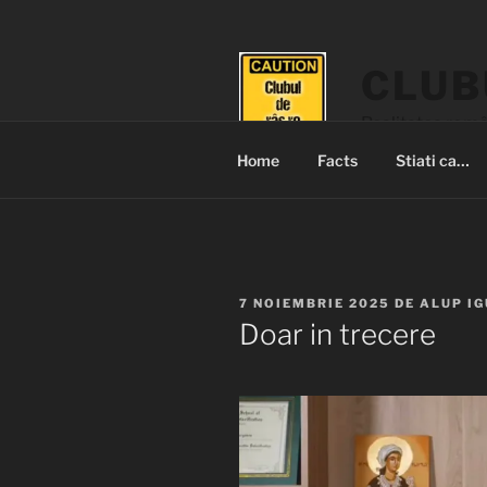
Sari
la
conținut
CLUB
Realitatea româ
Home
Facts
Stiati ca…
PUBLICAT
7 NOIEMBRIE 2025
DE
ALUP I
PE
Doar in trecere