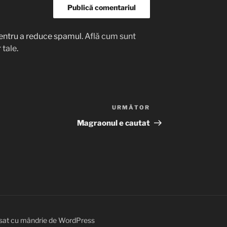
entru a reduce spamul.
Află cum sunt
 tale
.
URMĂTOR
Articolul
următor
Magraonul e cautat
sat cu mândrie de WordPress