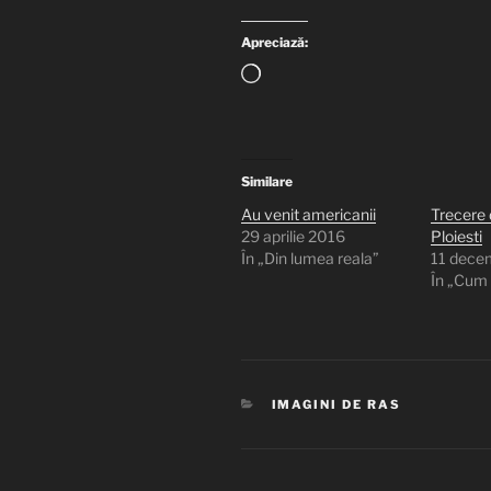
Apreciază:
Încarc...
Similare
Au venit americanii
Trecere 
29 aprilie 2016
Ploiesti
În „Din lumea reala”
11 dece
În „Cum s
CATEGORII
IMAGINI DE RAS