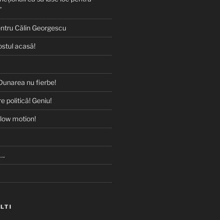
”
entru Călin Georgescu
ostul acasă!
Dunarea nu fierbe!
e politică! Geniu!
slow motion!
….
ALTI