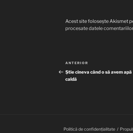
Acest site folosește Akismet p
procesate datele comentariilor
Navigare
Articolul
ANTERIOR
în
anterior
Știe cineva când o să avem apă
caldă
articole
Politică de confidențialitate
Propul