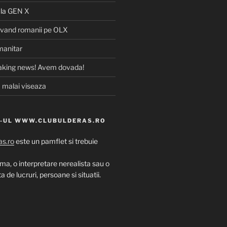
la
GEN X
 vand romanii pe OLX
manitar
aking news! Avem dovada!
 malai viseaza
E-UL WWW.CLUBULDERAS.RO
s.ro
este un pamflet si trebuie
uma, o interpretare nerealista sau o
 de lucruri, persoane si situatii.