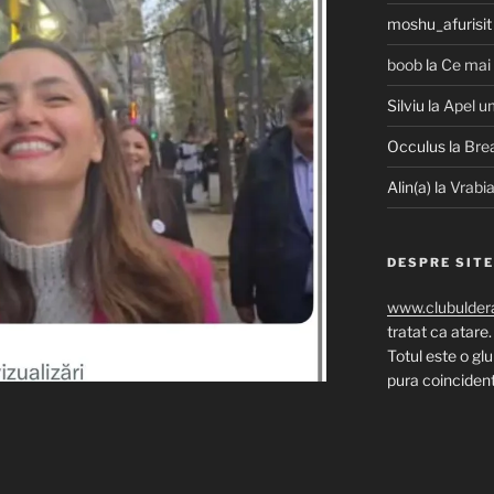
moshu_afurisit
boob
la
Ce mai
Silviu
la
Apel u
Occulus
la
Bre
Alin(a)
la
Vrabia
DESPRE SIT
www.clubuldera
tratat ca atare.
Totul este o gl
pura coincidenta