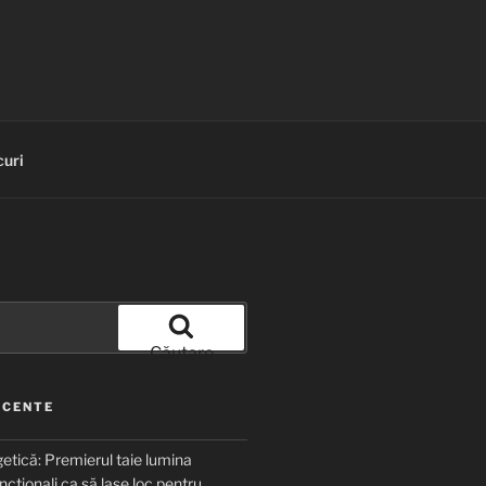
uri
Căutare
ECENTE
etică: Premierul taie lumina
ncționali ca să lase loc pentru