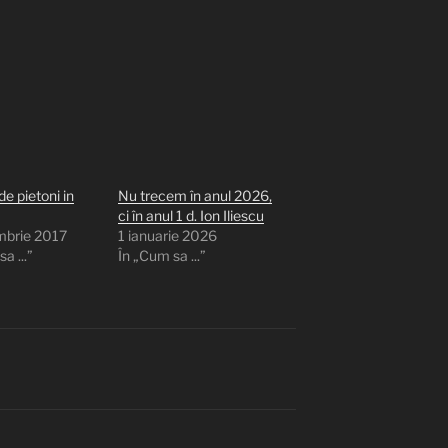
de pietoni in
Nu trecem în anul 2026,
ci în anul 1 d. Ion Iliescu
mbrie 2017
1 ianuarie 2026
a ...”
În „Cum sa ...”