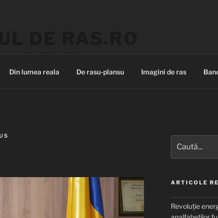
UL DE RAS.RO
nească, luată la mișto!
Din lumea reala
De rasu-plansu
Imagini de ras
Banc
GUS
Caută
după:
ARTICOLE R
Revoluție energ
analfabeților fu