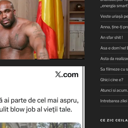
„energia smart
Veste uriașă p
Anna, ţine-ţi pr
An sfar shit !
Asa e dom’ne! 
Asta da realizar
Sa filmeze cu 
Ghici cine e?
Atunci si acum
Intrebarea zilei
CE ZIC CEIL