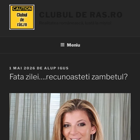
Sari
la
CLUBUL DE RAS.RO
conținut
Realitatea românească, luată la mișto!
Meniu
PUBLICAT
1 MAI 2026
DE
ALUP IGUS
PE
Fata zilei….recunoasteti zambetul?