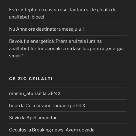
Este asteptat cu covor rosu, fanfara si de gloata de
analfabeti bipezi
Nu Anna era destinatara mesajului!
Revoluție energetică: Premierul taie lumina
analfabeților funcționali ca să lase loc pentru „energia
smart”
CE ZIC CEILALTI
moshu_afurisit
la
GEN X
boob
la
Ce mai vand romanii pe OLX
Silviu
la
Apel umanitar
Occulus
la
Breaking news! Avem dovada!