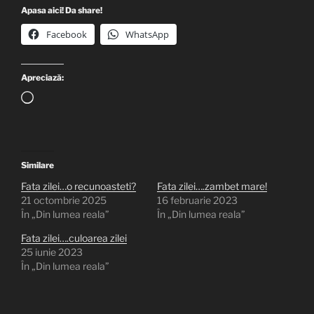
Apasa aici! Da share!
Facebook
WhatsApp
Apreciază:
Încarc...
Similare
Fata zilei…o recunoasteti?
Fata zilei….zambet mare!
21 octombrie 2025
16 februarie 2023
În „Din lumea reala”
În „Din lumea reala”
Fata zilei….culoarea zilei
25 iunie 2023
În „Din lumea reala”