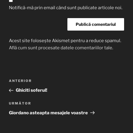
Notifică-mă prin email când sunt publicate articole noi.
Acest site folosește Akismet pentru a reduce spamul.
Află cum sunt procesate datele comentariilor tale
.
Navigare
Articolul
ANTERIOR
în
anterior
Ghiciti soferul!
articole
Articolul
URMĂTOR
următor
Giordano asteapta mesajele voastre