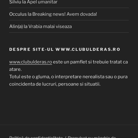
Silviu
la
Apel umanitar
Occulus
la
Breaking news! Avem dovada!
Alin(a)
la
Vrabia malai viseaza
DESPRE SITE-UL WWW.CLUBULDERAS.RO
www.clubulderas.ro
este un pamflet si trebuie tratat ca
atare.
Totul este o gluma, o interpretare nerealista sau o pura
coincidenta de lucruri, persoane si situatii.
Politică de confidențialitate
Propulsat cu mândrie de