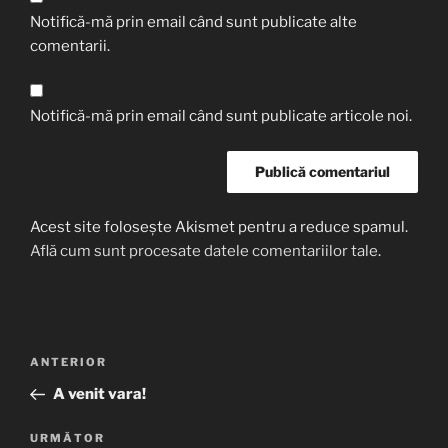
Notifică-mă prin email când sunt publicate alte
comentarii.
Notifică-mă prin email când sunt publicate articole noi.
Acest site folosește Akismet pentru a reduce spamul.
Află cum sunt procesate datele comentariilor tale
.
Navigare
Articolul
ANTERIOR
în
anterior
A venit vara!
articole
Articolul
URMĂTOR