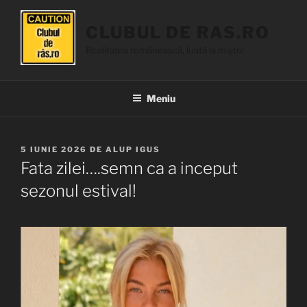
Sari
la
CLUBUL DE RAS.RO
conținut
Realitatea românească, luată la mișto!
Meniu
PUBLICAT
5 IUNIE 2026
DE
ALUP IGUS
PE
Fata zilei….semn ca a inceput
sezonul estival!