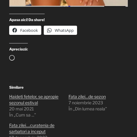
Apasa aici! Da share!
Facebook
WhatsApp
Apreciază:
Încarc...
Similare
Haideti fetelor, se apropie
Fata zilei…de sezon
sezonul estival
7 noiembrie 2023
20 mai 2021
În „Din lumea reala”
În „Cum sa ...”
Fata zilei….curatenia de
sarbatori a inceput