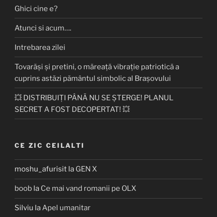
Ghici cine e?
Atunci si acum….
Intrebarea zilei
Tovarăși și pretini, o măreață vibrație patriotică a
cuprins astăzi pământul simbolic al Brașovului
💥 DISTRIBUIȚI PÂNĂ NU SE ȘTERGE! PLANUL
SECRET A FOST DECOPERTAT! 💥
CE ZIC CEILALTI
moshu_afurisit
la
GEN X
boob
la
Ce mai vand romanii pe OLX
Silviu
la
Apel umanitar