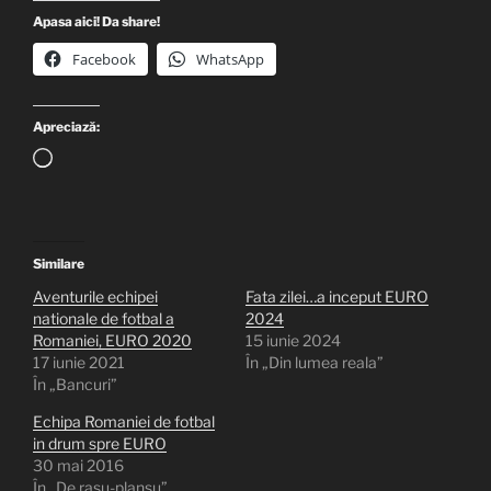
Apasa aici! Da share!
Facebook
WhatsApp
Apreciază:
Încarc...
Similare
Aventurile echipei
Fata zilei…a inceput EURO
nationale de fotbal a
2024
Romaniei, EURO 2020
15 iunie 2024
17 iunie 2021
În „Din lumea reala”
În „Bancuri”
Echipa Romaniei de fotbal
in drum spre EURO
30 mai 2016
În „De rasu-plansu”