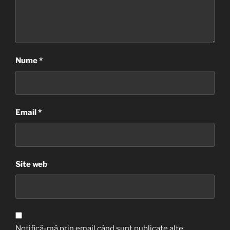
Nume
*
Email
*
Site web
Notifică-mă prin email când sunt publicate alte