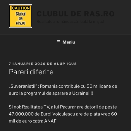
Sari
la
CLUBUL DE RAS.RO
conținut
Realitatea românească, luată la mișto!
Meniu
PUBLICAT
7 IANUARIE 2026
DE
ALUP IGUS
PE
Pareri diferite
„Suveranistii” : Romania contribuie cu 50 milioane de
euro la programul de aparare a Ucrainei!!!
Si noi: Realitatea TV, a lui Pacurar are datorii de peste
47.000.000 de Euro! Voiculescu are de plata vreo 60
mil de euro catra ANAF!