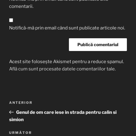
comentarii.
Notifică-mă prin email când sunt publicate articole noi.
Acest site folosește Akismet pentru a reduce spamul.
Află cum sunt procesate datele comentariilor tale
.
Navigare
Articolul
ANTERIOR
în
anterior
Genul de om care iese in strada pentru calin si
articole
simion
Articolul
URMĂTOR