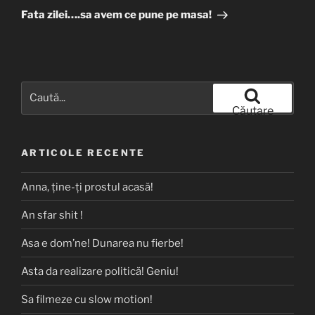
următor
Fata zilei….sa avem ce pune pe masa!
Caută
după:
Căutare
ARTICOLE RECENTE
Anna, ţine-ţi prostul acasă!
An sfar shit !
Asa e dom’ne! Dunarea nu fierbe!
Asta da realizare politică! Geniu!
Sa filmeze cu slow motion!