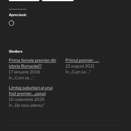
Apreciază:
Încarc...
Similare
Prima femeie premier din
Primul premier……
istoria Romaniei!?
22 august 2021
17 ianuarie 2018
În „Cum sa ...”
În „Cum sa ...”
Limbaj suburban al unui
fost premier….penal
10 noiembrie 2025
În „De rasu-plansu”