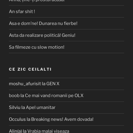
An sfar shit !
Asa e dom’ne! Dunarea nu fierbe!
Asta da realizare politică! Geniu!
Sa filmeze cu slow motion!
CE ZIC CEILALTI
moshu_afurisit
la
GEN X
boob
la
Ce mai vand romanii pe OLX
Silviu
la
Apel umanitar
Occulus
la
Breaking news! Avem dovada!
Alin(a)
la
Vrabia malai viseaza