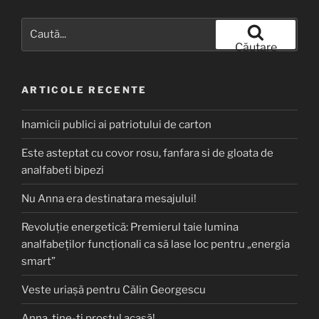
Caută
după:
Căutare
ARTICOLE RECENTE
Inamicii publici ai patriotului de carton
Este asteptat cu covor rosu, fanfara si de gloata de
analfabeti bipezi
Nu Anna era destinatara mesajului!
Revoluție energetică: Premierul taie lumina
analfabeților funcționali ca să lase loc pentru „energia
smart”
Veste uriașă pentru Călin Georgescu
Anna, ţine-ţi prostul acasă!