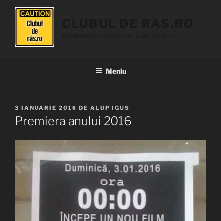
Sari
la
CLUBUL DE RAS.RO
conținut
Realitatea românească, luată la mișto!
Meniu
PUBLICAT
3 IANUARIE 2016
DE
ALUP IGUS
PE
Premiera anului 2016