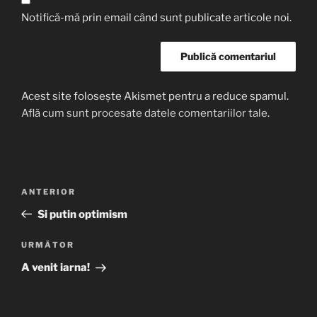
Notifică-mă prin email când sunt publicate articole noi.
Acest site folosește Akismet pentru a reduce spamul.
Află cum sunt procesate datele comentariilor tale
.
Navigare
Articolul
ANTERIOR
în
anterior
Si putin optimism
articole
Articolul
URMĂTOR
următor
A venit iarna!