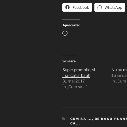
Facebook
WhatsApp
Apreciază:
Încarc...
Similare
Super promotie, si
Nu au 
mancat si baut!
16 ianua
31 mai 2017
În „Cum s
În „Cum sa ...”
CATEGORII
CUM SA ...
,
DE RASU-PLAN
CA...