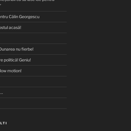
”
entru Călin Georgescu
ostul acasă!
Dunarea nu fierbe!
e politică! Geniu!
slow motion!
….
ALTI