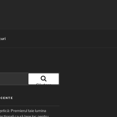
uri
Căutare
ECENTE
etică: Premierul taie lumina
ncționali ca să lase loc pentru