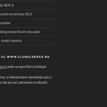
la
GEN X
 vand romanii pe OLX
manitar
aking news! Avem dovada!
 malai viseaza
E-UL WWW.CLUBULDERAS.RO
s.ro
este un pamflet si trebuie
uma, o interpretare nerealista sau o
 de lucruri, persoane si situatii.