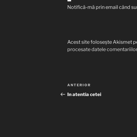
Notifică-mă prin email când sun
Acest site folosește Akismet p
procesate datele comentariilor
Navigare
Articolul
ANTERIOR
în
anterior
In atentia cetei
articole