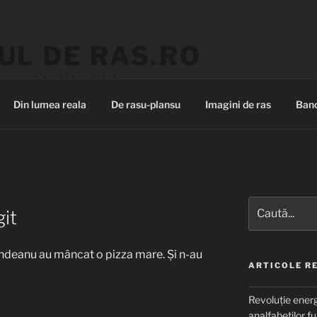
UL DE RAS.RO
nească, luată la mișto!
Din lumea reala
De rasu-plansu
Imagini de ras
Banc
Caută
it
după:
rindeanu au mâncat o pizza mare. Şi n-au
ARTICOLE R
Revoluție energ
analfabeților fu