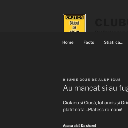
Sari
la
conținut
CLUB
Realitatea româ
Home
Facts
Stiati ca…
PUBLICAT
9 IUNIE 2025
DE
ALUP IGUS
PE
Au mancat si au fug
Ciolacu și Ciucă, Iohannis şi G
plătit nota…Plătesc românii!
Apasa aici! Da share!