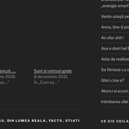
„energia smart
Veste uriașă p
Anna, ţine-ţi pr
An sfar shit !
Asa e dom’ne! 
Asta da realizar
Sa filmeze cu 
mancat……
Sunt si vremuri grele
rie 2026
8 decembrie 2021
Ghici cine e?
a ...”
În „Cum sa ...”
Atunci si acum
Intrebarea zilei
SU
,
DIN LUMEA REALA
,
FACTS
,
STIATI
CE ZIC CEIL