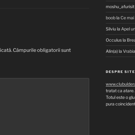
moshu_afurisit
boob
la
Ce mai
Silviu
la
Apel u
Occulus
la
Bre
icată.
Câmpurile obligatorii sunt
Alin(a)
la
Vrabia
DESPRE SIT
www.clubuldera
tratat ca atare.
Totul este o gl
pura coincidenta