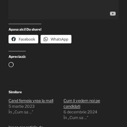
Apasa aici! Da share!
Facebook
WhatsApp
Apreciază:
Încarc...
Similare
Cand femeia vrea la mall
Cum ii vedem noi pe
5 martie 2023
candidati
În „Cum sa ...”
6 decembrie 2024
În „Cum sa ...”