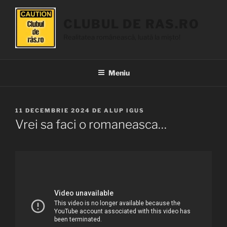
Sari
la
CLUBUL DE RAS.RO
conținut
Realitatea românească, luată la mișto!
Meniu
PUBLICAT
11 DECEMBRIE 2024
DE
ALUP IGUS
PE
Vrei sa faci o romaneasca…