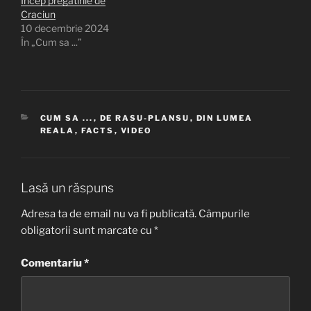
Incep pregatirile de
Craciun
10 decembrie 2024
În „Cum sa ...”
CATEGORII
CUM SA ...
,
DE RASU-PLANSU
,
DIN LUMEA
REALA
,
FACTS
,
VIDEO
Lasă un răspuns
Adresa ta de email nu va fi publicată.
Câmpurile
obligatorii sunt marcate cu
*
Comentariu
*