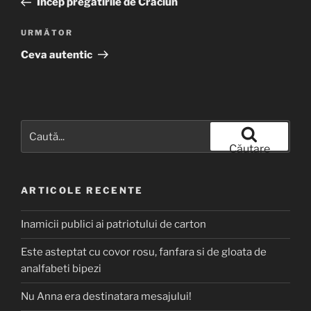
Incep pregatirile de Craciun
articole
Articolul
URMĂTOR
următor
Ceva autentic
Caută
după:
Căutare
ARTICOLE RECENTE
Inamicii publici ai patriotului de carton
Este asteptat cu covor rosu, fanfara si de gloata de
analfabeti bipezi
Nu Anna era destinatara mesajului!